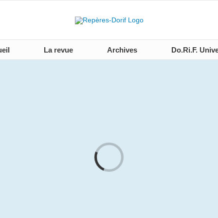
eil
La revue
Archives
Do.Ri.F. Unive
Loading...