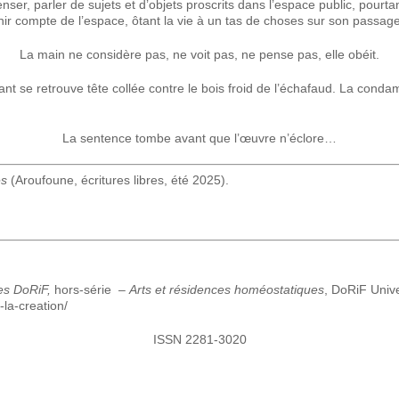
r, penser, parler de sujets et d’objets proscrits dans l’espace public, pour
r compte de l’espace, ôtant la vie à un tas de choses sur son passage
La main ne considère pas, ne voit pas, ne pense pas, elle obéit.
mant se retrouve tête collée contre le bois froid de l’échafaud. La condam
La sentence tombe avant que l’œuvre n’éclore…
es
(Aroufoune, écritures libres, été 2025).
s DoRiF,
hors-série –
Arts et résidences homéostatiques
, DoRiF Univ
-la-creation/
ISSN 2281-3020