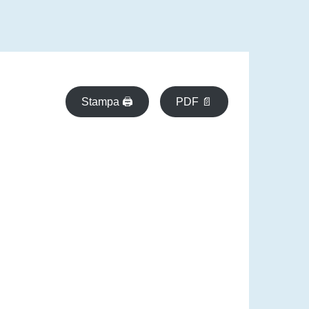
Stampa 🖨
PDF 📄