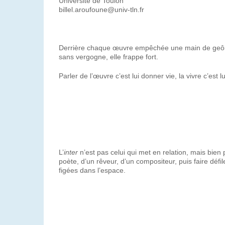
Université de Toulon
billel.aroufoune@univ-tln.fr
Derrière chaque œuvre empêchée une main de geôlier o
sans vergogne, elle frappe fort.
Parler de l’œuvre c’est lui donner vie, la vivre c’est l
L’
inter
n’est pas celui qui met en relation, mais bie
poète, d’un rêveur, d’un compositeur, puis faire déf
figées dans l’espace.