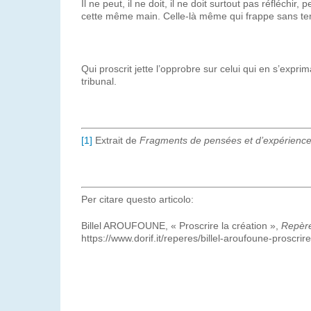
Il ne peut, il ne doit, il ne doit surtout pas réfléchi
cette même main. Celle-là même qui frappe sans teni
Qui proscrit jette l’opprobre sur celui qui en s’expri
tribunal.
[1]
Extrait de
Fragments de pensées et d’expérienc
Per citare questo articolo:
Billel AROUFOUNE, « Proscrire la création »,
Repère
https://www.dorif.it/reperes/billel-aroufoune-proscrire