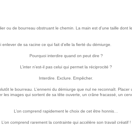
u de bourreau obstruant le chemin. La main est d’une taille dont les y
ui enlever de sa racine ce qui fait d’elle la fierté du démiurge.
Pourquoi interdire quand on peut dire ?
L’inter n’est-il pas celui qui permet la réciprocité ?
Interdire. Exclure. Empêcher.
n plutôt le bourreau. L’ennemi du démiurge que nul ne reconnaît. Placer 
iler les images qui sortent de sa tête ouverte, un crâne fracassé, un c
L’on comprend rapidement le choix de cet être honnis…
L’on comprend rarement la contrainte qui accélère son travail créatif !