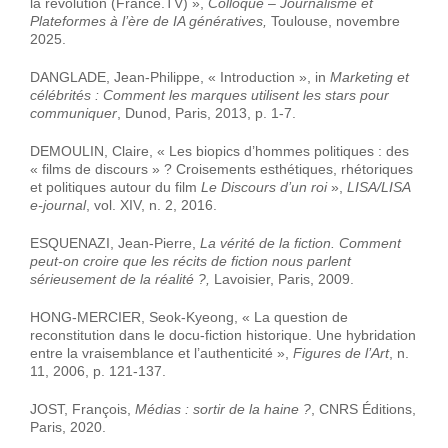
la révolution (France.TV) »,
Colloque
–
Journalisme et
Plateformes à l’ère de IA génératives,
Toulouse, novembre
2025.
DANGLADE, Jean-Philippe, « Introduction », in
Marketing et
célébrités : Comment les marques utilisent les stars pour
communiquer
, Dunod, Paris, 2013, p. 1-7.
DEMOULIN, Claire, « Les biopics d’hommes politiques : des
« films de discours » ? Croisements esthétiques, rhétoriques
et politiques autour du film
Le Discours d’un roi
»,
LISA/LISA
e-journal
, vol. XIV, n. 2, 2016.
ESQUENAZI, Jean-Pierre,
La vérité de la fiction. Comment
peut-on croire que les récits de fiction nous parlent
sérieusement de la réalité ?,
Lavoisier, Paris, 2009.
HONG-MERCIER, Seok-Kyeong, « La question de
reconstitution dans le docu-fiction historique. Une hybridation
entre la vraisemblance et l’authenticité »,
Figures de l’Art
, n.
11, 2006, p. 121-137.
JOST, François,
Médias : sortir de la haine ?
, CNRS Éditions,
Paris, 2020.