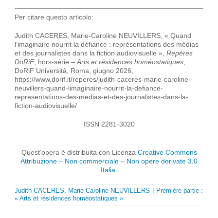
Per citare questo articolo:
Judith CACERES, Marie-Caroline NEUVILLERS, « Quand
l’imaginaire nourrit la défiance : représentations des médias
et des journalistes dans la fiction audiovisuelle »,
Repères
DoRiF
, hors-série –
Arts et résidences homéostatiques
,
DoRiF Università, Roma, giugno 2026,
https://www.dorif.it/reperes/judith-caceres-marie-caroline-
neuvillers-quand-limaginaire-nourrit-la-defiance-
representations-des-medias-et-des-journalistes-dans-la-
fiction-audiovisuelle/
ISSN 2281-3020
Quest’opera è distribuita con Licenza
Creative Commons
Attribuzione – Non commerciale – Non opere derivate 3.0
Italia
.
Judith CACERES, Marie-Caroline NEUVILLERS
|
Première partie :
« Arts et résidences homéostatiques »