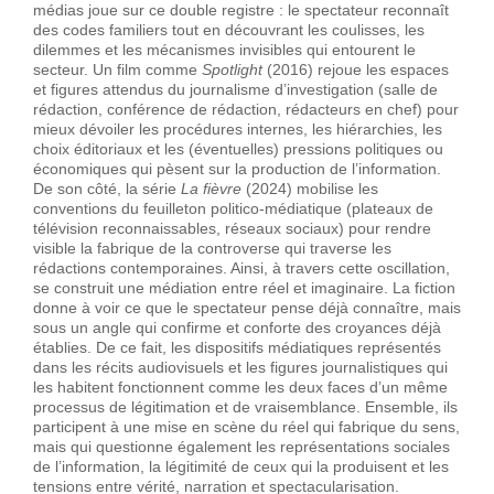
médias joue sur ce double registre : le spectateur reconnaît
des codes familiers tout en découvrant les coulisses, les
dilemmes et les mécanismes invisibles qui entourent le
secteur. Un film comme
Spotlight
(2016) rejoue les espaces
et figures attendus du journalisme d’investigation (salle de
rédaction, conférence de rédaction, rédacteurs en chef) pour
mieux dévoiler les procédures internes, les hiérarchies, les
choix éditoriaux et les (éventuelles) pressions politiques ou
économiques qui pèsent sur la production de l’information.
De son côté, la série
La fièvre
(2024) mobilise les
conventions du feuilleton politico-médiatique (plateaux de
télévision reconnaissables, réseaux sociaux) pour rendre
visible la fabrique de la controverse qui traverse les
rédactions contemporaines. Ainsi, à travers cette oscillation,
se construit une médiation entre réel et imaginaire. La fiction
donne à voir ce que le spectateur pense déjà connaître, mais
sous un angle qui confirme et conforte des croyances déjà
établies. De ce fait, les dispositifs médiatiques représentés
dans les récits audiovisuels et les figures journalistiques qui
les habitent fonctionnent comme les deux faces d’un même
processus de légitimation et de vraisemblance. Ensemble, ils
participent à une mise en scène du réel qui fabrique du sens,
mais qui questionne également les représentations sociales
de l’information, la légitimité de ceux qui la produisent et les
tensions entre vérité, narration et spectacularisation.