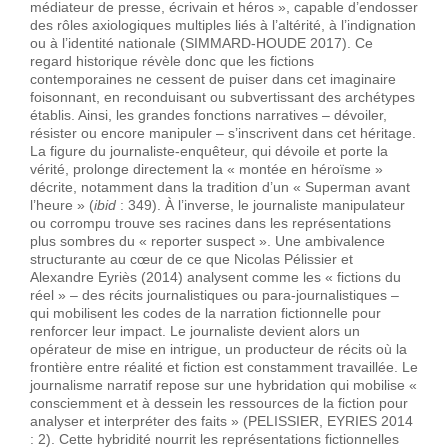
médiateur de presse, écrivain et héros », capable d’endosser
des rôles axiologiques multiples liés à l’altérité, à l’indignation
ou à l’identité nationale (SIMMARD-HOUDE 2017). Ce
regard historique révèle donc que les fictions
contemporaines ne cessent de puiser dans cet imaginaire
foisonnant, en reconduisant ou subvertissant des archétypes
établis. Ainsi, les grandes fonctions narratives – dévoiler,
résister ou encore manipuler – s’inscrivent dans cet héritage.
La figure du journaliste-enquêteur, qui dévoile et porte la
vérité, prolonge directement la « montée en héroïsme »
décrite, notamment dans la tradition d’un « Superman avant
l’heure » (
ibid
: 349). À l’inverse, le journaliste manipulateur
ou corrompu trouve ses racines dans les représentations
plus sombres du « reporter suspect ». Une ambivalence
structurante au cœur de ce que Nicolas Pélissier et
Alexandre Eyriès (2014) analysent comme les « fictions du
réel » – des récits journalistiques ou para-journalistiques –
qui mobilisent les codes de la narration fictionnelle pour
renforcer leur impact. Le journaliste devient alors un
opérateur de mise en intrigue, un producteur de récits où la
frontière entre réalité et fiction est constamment travaillée. Le
journalisme narratif repose sur une hybridation qui mobilise «
consciemment et à dessein les ressources de la fiction pour
analyser et interpréter des faits » (PELISSIER, EYRIES 2014
: 2). Cette hybridité nourrit les représentations fictionnelles