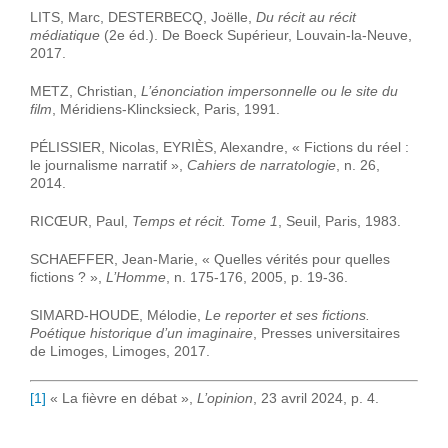
LITS, Marc, DESTERBECQ, Joëlle,
Du récit au récit
médiatique
(2e éd.). De Boeck Supérieur, Louvain-la-Neuve,
2017.
METZ, Christian,
L’énonciation impersonnelle ou le site du
film
, Méridiens-Klincksieck, Paris, 1991.
PÉLISSIER, Nicolas, EYRIÈS, Alexandre, « Fictions du réel :
le journalisme narratif »,
Cahiers de narratologie
, n. 26,
2014.
RICŒUR, Paul,
Temps et récit. Tome 1
, Seuil, Paris, 1983.
SCHAEFFER, Jean-Marie, « Quelles vérités pour quelles
fictions ? »,
L’Homme
, n. 175-176, 2005, p. 19-36.
SIMARD-HOUDE, Mélodie,
Le reporter et ses fictions.
Poétique historique d’un imaginaire
, Presses universitaires
de Limoges, Limoges, 2017.
[1]
« La fièvre en débat »,
L’opinion
, 23 avril 2024, p. 4.