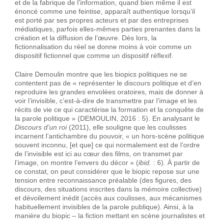
et de la fabrique de l’information, quand bien même il est
énoncé comme une feintise, apparaît authentique lorsqu’il
est porté par ses propres acteurs et par des entreprises
médiatiques, parfois elles-mêmes parties prenantes dans la
création et la diffusion de l’œuvre. Dès lors, la
fictionnalisation du réel se donne moins à voir comme un
dispositif fictionnel que comme un dispositif réflexif.
Claire Demoulin montre que les biopics politiques ne se
contentent pas de « représenter le discours politique et d’en
reproduire les grandes envolées oratoires, mais de donner à
voir l’invisible, c’est-à-dire de transmettre par l’image et les
récits de vie ce qui caractérise la formation et la conquête de
la parole politique » (DEMOULIN, 2016 : 5). En analysant le
Discours d’un roi
(2011), elle souligne que les coulisses
incarnent l’antichambre du pouvoir, « un hors-scène politique
souvent inconnu, [et que] ce qui normalement est de l’ordre
de l’invisible est ici au cœur des films, on transmet par
l’image, on montre l’envers du décor » (
ibid.
: 6). À partir de
ce constat, on peut considérer que le biopic repose sur une
tension entre reconnaissance préalable (des figures, des
discours, des situations inscrites dans la mémoire collective)
et dévoilement inédit (accès aux coulisses, aux mécanismes
habituellement invisibles de la parole publique). Ainsi, à la
manière du biopic – la fiction mettant en scène journalistes et