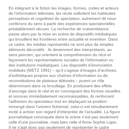
En intégrant à la fiction les images, formes, codes et acteurs
de l’information télévisée, les récits sollicitent les habitudes
perceptives et cognitives du spectateur, autrement dit nous
conférons du sens à partir des expériences spectatorielles
préalablement vécues. La recherche de vraisemblance
passe alors par la mise en scène de dispositifs médiatiques
qui brouillent les frontières entre actualité et invention. Dans
ce cadre, les médias représentés ne sont plus de simples
éléments décoratifs : ils deviennent des interprétants, au
sens peircien, qui orientent la compréhension du récit et
façonnent les représentations sociales de l’information ou
des institutions médiatiques. Les dispositifs d’énonciation
mobilisés (METZ 1991) – qu’il s’agisse d’images d’archives,
d’esthétiques propres aux chaînes d’information ou de
reconstitutions de plateaux télévisés – jouent un rôle
déterminant dans ce brouillage. En produisant des effets
d’ancrage dans le réel et en convoquant des formes visuelles
et sonores immédiatement reconnaissables, ils renforcent
l’adhésion du spectateur tout en déplaçant sa position :
immergé dans l’univers fictionnel, celui-ci est simultanément
incité à activer son regard d’interprète de l’actualité. La figure
journalistique convoquée dans la scène n’est pas seulement
celle d’une journaliste, mais bien celle d’Anne-Sophie Lapix.
Il ne s’agit donc pas seulement de représenter le cadre