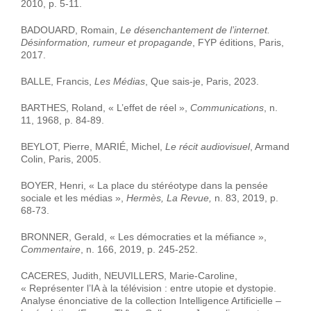
2010, p. 5-11.
BADOUARD, Romain,
Le désenchantement de l’internet.
Désinformation, rumeur et propagande
, FYP éditions, Paris,
2017.
BALLE, Francis,
Les Médias
, Que sais-je, Paris, 2023.
BARTHES, Roland, « L’effet de réel »,
Communications
, n.
11, 1968, p. 84-89.
BEYLOT, Pierre, MARIÉ, Michel,
Le récit audiovisuel
, Armand
Colin, Paris, 2005.
BOYER, Henri, « La place du stéréotype dans la pensée
sociale et les médias »,
Hermès, La Revue,
n. 83, 2019, p.
68-73.
BRONNER, Gerald, « Les démocraties et la méfiance »,
Commentaire
, n. 166, 2019, p. 245-252.
CACERES, Judith, NEUVILLERS, Marie-Caroline,
« Représenter l’IA à la télévision : entre utopie et dystopie.
Analyse énonciative de la collection Intelligence Artificielle –