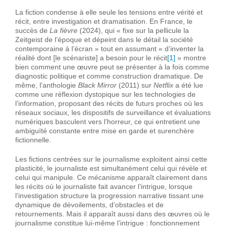
La fiction condense à elle seule les tensions entre vérité et
récit, entre investigation et dramatisation. En France, le
succès de
La fièvre
(2024), qui « fixe sur la pellicule la
Zeitgeist de l’époque et dépeint dans le détail la société
contemporaine à l’écran » tout en assumant « d’inventer la
réalité dont [le scénariste] a besoin pour le récit
[1]
» montre
bien comment une œuvre peut se présenter à la fois comme
diagnostic politique et comme construction dramatique. De
même, l’anthologie
Black Mirror
(2011) sur
Netflix
a été lue
comme une réflexion dystopique sur les technologies de
l’information, proposant des récits de futurs proches où les
réseaux sociaux, les dispositifs de surveillance et évaluations
numériques basculent vers l’horreur, ce qui entretient une
ambiguïté constante entre mise en garde et surenchère
fictionnelle.
Les fictions centrées sur le journalisme exploitent ainsi cette
plasticité, le journaliste est simultanément celui qui révèle et
celui qui manipule. Ce mécanisme apparaît clairement dans
les récits où le journaliste fait avancer l’intrigue, lorsque
l’investigation structure la progression narrative tissant une
dynamique de dévoilements, d’obstacles et de
retournements. Mais il apparaît aussi dans des œuvres où le
journalisme constitue lui-même l’intrigue : fonctionnement