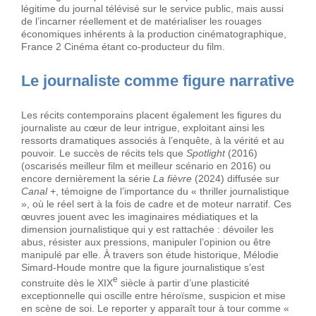
légitime du journal télévisé sur le service public, mais aussi
de l’incarner réellement et de matérialiser les rouages
économiques inhérents à la production cinématographique,
France 2 Cinéma étant co-producteur du film.
Le journaliste comme figure narrative
Les récits contemporains placent également les figures du
journaliste au cœur de leur intrigue, exploitant ainsi les
ressorts dramatiques associés à l’enquête, à la vérité et au
pouvoir. Le succès de récits tels que
Spotlight
(2016)
(oscarisés meilleur film et meilleur scénario en 2016) ou
encore dernièrement la série
La fièvre
(2024) diffusée sur
Canal +
, témoigne de l’importance du « thriller journalistique
», où le réel sert à la fois de cadre et de moteur narratif. Ces
œuvres jouent avec les imaginaires médiatiques et la
dimension journalistique qui y est rattachée : dévoiler les
abus, résister aux pressions, manipuler l’opinion ou être
manipulé par elle. À travers son étude historique, Mélodie
Simard-Houde montre que la figure journalistique s’est
e
construite dès le XIX
siècle à partir d’une plasticité
exceptionnelle qui oscille entre héroïsme, suspicion et mise
en scène de soi. Le reporter y apparaît tour à tour comme «