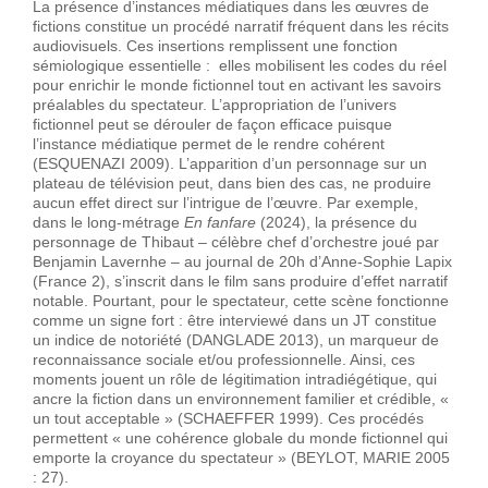
La présence d’instances médiatiques dans les œuvres de
fictions constitue un procédé narratif fréquent dans les récits
audiovisuels. Ces insertions remplissent une fonction
sémiologique essentielle : elles mobilisent les codes du réel
pour enrichir le monde fictionnel tout en activant les savoirs
préalables du spectateur. L’appropriation de l’univers
fictionnel peut se dérouler de façon efficace puisque
l’instance médiatique permet de le rendre cohérent
(ESQUENAZI 2009). L’apparition d’un personnage sur un
plateau de télévision peut, dans bien des cas, ne produire
aucun effet direct sur l’intrigue de l’œuvre. Par exemple,
dans le long-métrage
En fanfare
(2024), la présence du
personnage de Thibaut – célèbre chef d’orchestre joué par
Benjamin Lavernhe – au journal de 20h d’Anne-Sophie Lapix
(France 2), s’inscrit dans le film sans produire d’effet narratif
notable. Pourtant, pour le spectateur, cette scène fonctionne
comme un signe fort : être interviewé dans un JT constitue
un indice de notoriété (DANGLADE 2013), un marqueur de
reconnaissance sociale et/ou professionnelle. Ainsi, ces
moments jouent un rôle de légitimation intradiégétique, qui
ancre la fiction dans un environnement familier et crédible, «
un tout acceptable » (SCHAEFFER 1999). Ces procédés
permettent « une cohérence globale du monde fictionnel qui
emporte la croyance du spectateur » (BEYLOT, MARIE 2005
: 27).