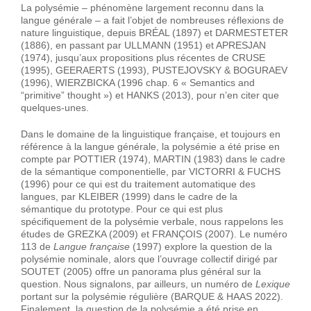
La polysémie – phénomène largement reconnu dans la
langue générale – a fait l’objet de nombreuses réflexions de
nature linguistique, depuis BRÉAL (1897) et DARMESTETER
(1886), en passant par ULLMANN (1951) et APRESJAN
(1974), jusqu’aux propositions plus récentes de CRUSE
(1995), GEERAERTS (1993), PUSTEJOVSKY & BOGURAEV
(1996), WIERZBICKA (1996 chap. 6 « Semantics and
“primitive” thought ») et HANKS (2013), pour n’en citer que
quelques-unes.
Dans le domaine de la linguistique française, et toujours en
référence à la langue générale, la polysémie a été prise en
compte par POTTIER (1974), MARTIN (1983) dans le cadre
de la sémantique componentielle, par VICTORRI & FUCHS
(1996) pour ce qui est du traitement automatique des
langues, par KLEIBER (1999) dans le cadre de la
sémantique du prototype. Pour ce qui est plus
spécifiquement de la polysémie verbale, nous rappelons les
études de GREZKA (2009) et FRANÇOIS (2007). Le numéro
113 de
Langue française
(1997) explore la question de la
polysémie nominale, alors que l’ouvrage collectif dirigé par
SOUTET (2005) offre un panorama plus général sur la
question. Nous signalons, par ailleurs, un numéro de
Lexique
portant sur la polysémie régulière (BARQUE & HAAS 2022).
Finalement, la question de la polysémie a été prise en