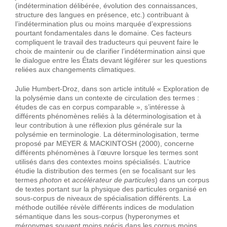
(indétermination délibérée, évolution des connaissances,
structure des langues en présence, etc.) contribuant à
l’indétermination plus ou moins marquée d’expressions
pourtant fondamentales dans le domaine. Ces facteurs
compliquent le travail des traducteurs qui peuvent faire le
choix de maintenir ou de clarifier l’indétermination ainsi que
le dialogue entre les États devant légiférer sur les questions
reliées aux changements climatiques.
Julie Humbert-Droz, dans son article intitulé « Exploration de
la polysémie dans un contexte de circulation des termes :
études de cas en corpus comparable », s’intéresse à
différents phénomènes reliés à la déterminologisation et à
leur contribution à une réflexion plus générale sur la
polysémie en terminologie. La déterminologisation, terme
proposé par MEYER & MACKINTOSH (2000), concerne
différents phénomènes à l’œuvre lorsque les termes sont
utilisés dans des contextes moins spécialisés. L’autrice
étudie la distribution des termes (en se focalisant sur les
termes
photon
et
accélérateur de particules
) dans un corpus
de textes portant sur la physique des particules organisé en
sous-corpus de niveaux de spécialisation différents. La
méthode outillée révèle différents indices de modulation
sémantique dans les sous-corpus (hyperonymes et
méronymes souvent moins précis dans les corpus moins