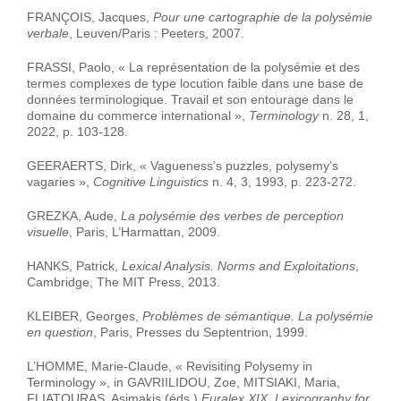
FRANÇOIS, Jacques,
Pour une cartographie de la polysémie
verbale
, Leuven/Paris : Peeters, 2007.
FRASSI, Paolo, « La représentation de la polysémie et des
termes complexes de type locution faible dans une base de
données terminologique. Travail et son entourage dans le
domaine du commerce international »,
Terminology
n. 28, 1,
2022, p. 103-128.
GEERAERTS, Dirk, « Vagueness’s puzzles, polysemy’s
vagaries »,
Cognitive Linguistics
n. 4, 3, 1993, p. 223-272.
GREZKA, Aude,
La polysémie des verbes de perception
visuelle
, Paris, L’Harmattan, 2009.
HANKS, Patrick,
Lexical Analysis. Norms and Exploitations
,
Cambridge, The MIT Press, 2013.
KLEIBER, Georges,
Problèmes de sémantique. La polysémie
en question
, Paris, Presses du Septentrion, 1999.
L’HOMME, Marie-Claude, « Revisiting Polysemy in
Terminology », in GAVRIILIDOU, Zoe, MITSIAKI, Maria,
FLIATOURAS, Asimakis (éds.)
Euralex XIX, Lexicography for