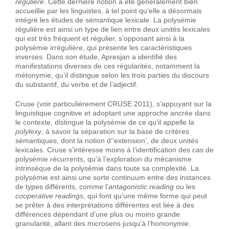
régulière
. Cette dernière notion a été généralement bien
accueillie par les linguistes, à tel point qu’elle a désormais
intégré les études de sémantique lexicale. La polysémie
régulière est ainsi un type de lien entre deux unités lexicales
qui est très fréquent et régulier, s’opposant ainsi à la
polysémie irrégulière, qui présente les caractéristiques
inverses. Dans son étude, Apresjan a identifié des
manifestations diverses de ces régularités, notamment la
métonymie, qu’il distingue selon les trois parties du discours
du substantif, du verbe et de l’adjectif.
Cruse (voir particulièrement CRUSE 2011), s’appuyant sur la
linguistique cognitive et adoptant une approche ancrée dans
le contexte, distingue la polysémie de ce qu’il appelle la
polylexy
, à savoir la séparation sur la base de critères
sémantiques, dont la notion d’‘extension’, de deux unités
lexicales. Cruse s’intéresse moins à l’identification des cas de
polysémie récurrents, qu’à l’exploration du mécanisme
intrinsèque de la polysémie dans toute sa complexité. La
polysémie est ainsi une sorte continuum entre des instances
de types différents, comme l’
an
tagonistic reading
ou les
cooperative readings
, qui font qu’une même forme qui peut
se prêter à des interprétations différentes est liée à des
différences dépendant d’une plus ou moins grande
granularité, allant des microsens jusqu’à l’homonymie.