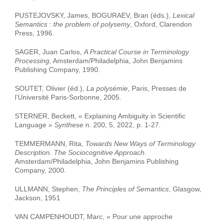
PUSTEJOVSKY, James, BOGURAEV, Bran (éds.),
Lexical
Semantics : the problem of polysemy
, Oxford, Clarendon
Press, 1996.
SAGER, Juan Carlos,
A Practical Course in Terminology
Processing
, Amsterdam/Philadelphia, John Benjamins
Publishing Company, 1990.
SOUTET, Olivier (éd.),
La polysémie
, Paris, Presses de
l’Université Paris-Sorbonne, 2005.
STERNER, Beckett, « Explaining Ambiguity in Scientific
Language »
Synthese
n. 200, 5, 2022, p. 1-27.
TEMMERMANN, Rita,
Towards New Ways of Terminology
Description. The Sociocognitive Approach
.
Amsterdam/Philadelphia, John Benjamins Publishing
Company, 2000.
ULLMANN, Stephen,
The Principles of Semantics
, Glasgow,
Jackson, 1951
VAN CAMPENHOUDT, Marc, « Pour une approche