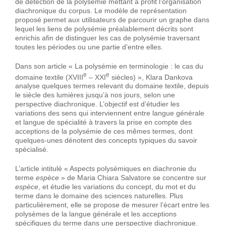
de détection de la polysémie mettant à profit l’organisation
diachronique du corpus. Le modèle de représentation
proposé permet aux utilisateurs de parcourir un graphe dans
lequel les liens de polysémie préalablement décrits sont
enrichis afin de distinguer les cas de polysémie traversant
toutes les périodes ou une partie d’entre elles.
Dans son article « La polysémie en terminologie : le cas du
e
e
domaine textile (XVIII
– XXI
siècles) », Klara Dankova
analyse quelques termes relevant du domaine textile, depuis
le siècle des lumières jusqu’à nos jours, selon une
perspective diachronique. L’objectif est d’étudier les
variations des sens qui interviennent entre langue générale
et langue de spécialité à travers la prise en compte des
acceptions de la polysémie de ces mêmes termes, dont
quelques-unes dénotent des concepts typiques du savoir
spécialisé.
L’article intitulé « Aspects polysémiques en diachronie du
terme
espèce
» de Maria Chiara Salvatore se concentre sur
espèce
, et étudie les variations du concept, du mot et du
terme dans le domaine des sciences naturelles. Plus
particulièrement, elle se propose de mesurer l’écart entre les
polysèmes de la langue générale et les acceptions
spécifiques du terme dans une perspective diachronique.