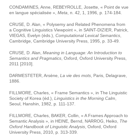
CONDAMINES, Anne, REBEYROLLE, Josette, « Point de vue
en langue spécialisée »,
Meta
, n. 42, 1, 1996, p. 174-184.
CRUSE, D. Alan, « Polysemy and Related Phenomena from
a Cognitive Linguistics Viewpoint », in SAINT-DIZIER, Patrick,
VIEGAS, Evelyn (éds.),
Computational Lexical Semantics
,
Cambridge, Cambridge University Press, 1995, p. 33-49.
CRUSE, D. Alan,
Meaning in Language: An Introduction to
Semantics and Pragmatics
, Oxford, Oxford University Press,
2011 [2010].
DARMESTETER, Arsène,
La vie des mots
, Paris, Delagrave,
1886.
FILLMORE, Charles, « Frame Semantics », in The Linguistic
Society of Korea (éd.),
Linguistics in the Morning Calm
,
Seoul, Hanshin, 1982, p. 111-137.
FILLMORE, Charles, BAKER, Collin, « A Frames Approach to
Semantic Analysis », in HEINE, Bernd, NARROG, Heiko,
The
Oxford Handbook of Linguistic Analysis
, Oxford, Oxford
University Press, 2010, p. 313-339.