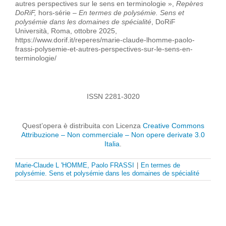
autres perspectives sur le sens en terminologie »,
Repères
DoRiF,
hors-série –
En termes de polysémie. Sens et
polysémie dans les domaines de spécialité
, DoRiF
Università, Roma, ottobre 2025,
https://www.dorif.it/reperes/marie-claude-lhomme-paolo-
frassi-polysemie-et-autres-perspectives-sur-le-sens-en-
terminologie/
ISSN 2281-3020
Quest’opera è distribuita con Licenza
Creative Commons
Attribuzione – Non commerciale – Non opere derivate 3.0
Italia
.
Marie-Claude L 'HOMME, Paolo FRASSI
|
En termes de
polysémie. Sens et polysémie dans les domaines de spécialité