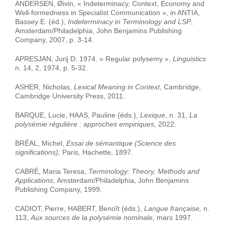
ANDERSEN, Øivin, « Indeterminacy, Context, Economy and
Well-formedness in Specialist Communication », in ANTIA,
Bassey E. (éd.),
Indeterminacy in Terminology and LSP
,
Amsterdam/Philadelphia, John Benjamins Publishing
Company, 2007, p. 3-14.
APRESJAN, Jurij D. 1974. « Regular polysemy »,
Linguistics
n. 14, 2, 1974, p. 5-32.
ASHER, Nicholas,
Lexical Meaning in Context
, Cambridge,
Cambridge University Press, 2011.
BARQUE, Lucie, HAAS, Pauline (éds.),
Lexique
, n. 31,
La
polysémie régulière : approches empiriques
, 2022.
BRÉAL, Michel,
Essai de sémantique (Science des
significations)
, Paris, Hachette, 1897.
CABRÉ, Maria Teresa,
Terminology: Theory, Methods and
Applications
, Amsterdam/Philadelphia, John Benjamins
Publishing Company, 1999.
CADIOT, Pierre, HABERT, Benoît (éds.),
Langue française,
n.
113,
Aux sources de la polysémie nominale
, mars 1997.