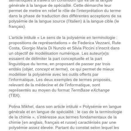
sémantiques à travers un continuum qui va de la langue
générale à la langue de spécialité. Cette démarche leur
permet de mettre en relief le rôle de l’interprétation du terme
dans la phase de traduction des différentes acceptions de sa
polysémie de la langue source (l’italien) à la langue cible (le
français).
L’article intitulé « Le sens de la polysémie en terminologie :
propositions de représentations » de Federica Vezzani, Rute
Costa, Giorgio Maria Di Nunzio et Silvia Piccini s’inscrit dans
un objectif de modélisation numérique. Les auteur(e)s
essaient de délimiter la part conceptuelle et la part
linguistique du terme, en proposant de passer par trois
entités (
objet
,
concept
et
terme
), ce qui permet de mieux
modéliser la polysémie avec les outils offerts par
l’informatique. Les deux exemples de termes proposés,
relevant de la médecine et de l’informatique, sont
représentés au moyen du format
TermBase eXchange
(TBX).
Polina Mikhel, dans son article intitulé « Polysémie en langue
générale et en langue de spécialité : le cas de la terminologie
de la chimie », s’intéresse aux termes fondamentaux de la
chimie (en anglais, français et russe) caractérisés par une
polysémie assez élevée. Partant du constat selon lequel les