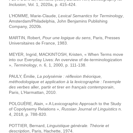
Inclusion
, Vol. 1, 2020a, p. 415-424.
L’HOMME, Marie-Claude,
Lexical Semantics for Terminology
,
Amsterdam/Philadelphia, John Benjamins Publishing
Company, 2020b.
MARTIN, Robert,
Pour une logique du sens
, Paris, Presses
Universitaires de France, 1983.
MEYER, Ingrid, MACKINTOSH, Kristen, « When Terms move
into our Everyday Lives: An overview of de-terminologization
»,
Terminology
, n. 6, 1, 2000, p. 111-138.
PAULY, Émilie,
La polysémie : réflexion théorique,
méthodologique et application à la lexicographie : l’exemple
des verbes
aller
,
partir
et
tirer
en français contemporain
,
Paris, L’Harmattan, 2010.
POLGUÈRE, Alain, « A Lexicographic Approach to the Study
of Copolysemy Relations »,
Russian Journal of Linguistics
n.
4, 2018, p. 788-820.
POTTIER, Bernard,
Linguistique générale. Théorie et
description
, Paris, Hachette, 1974.