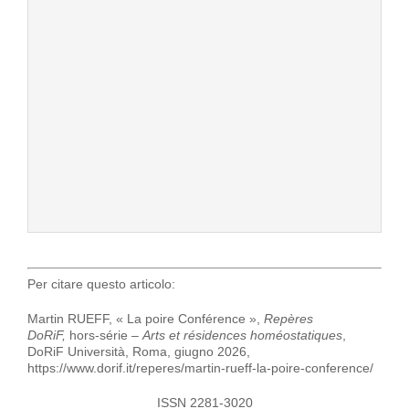
Per citare questo articolo:
Martin RUEFF, « La poire Conférence »,
Repères
DoRiF,
hors-série –
Arts et résidences homéostatiques
,
DoRiF Università, Roma, giugno 2026,
https://www.dorif.it/reperes/martin-rueff-la-poire-conference/
ISSN 2281-3020