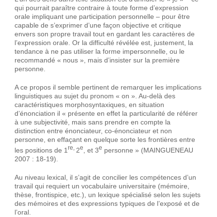
qui pourrait paraître contraire à toute forme d’expression
orale impliquant une participation personnelle – pour être
capable de s’exprimer d’une façon objective et critique
envers son propre travail tout en gardant les caractères de
l’expression orale. Or la difficulté révélée est, justement, la
tendance à ne pas utiliser la forme impersonnelle, ou le
recommandé « nous », mais d’insister sur la première
personne.
A ce propos il semble pertinent de remarquer les implications
linguistiques au sujet du pronom « on ». Au-delà des
caractéristiques morphosyntaxiques, en situation
d’énonciation il « présente en effet la particularité de référer
à une subjectivité, mais sans prendre en compte la
distinction entre énonciateur, co-énonciateur et non
personne, en effaçant en quelque sorte les frontières entre
re,
e
e
les positions de 1
2
, et 3
personne » (MAINGUENEAU
2007 : 18-19).
Au niveau lexical, il s’agit de concilier les compétences d’un
travail qui requiert un vocabulaire universitaire (mémoire,
thèse, frontispice, etc.), un lexique spécialisé selon les sujets
des mémoires et des expressions typiques de l’exposé et de
l’oral.