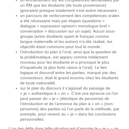
un entraînement sur les compétences demandées par
un RM que les étudiants (de toute provenance)
ignoraient presque totalement s’est avéré nécessaire ;
un parcours de renforcement des compétences orales
a été nécessaire mais par étapes (questions >
dialogue > expression opinion> monologue bref >
conversation > discussion sur un sujet). Aucun sous-
groupe (entre étudiants ayant le français comme
langue maternelle et les autres) n’a été réalisé, les
objectifs étant communs pour tout le monde ;
l’introduction du plan à l’oral, ainsi que la question de
la problématique, est apparu comme totalement
nouveau pour les étudiants et a provoqué le plus
d’inquiétude (à plus forte raison à l’oral). Le lien
logique et discursif entre les parties, marqué par des
connecteurs, était le grand inconnu chez les étudiants
de toute nationalité.
sur le plan du discours il s’agissait du passage de
« je » authentique à « on ». C’est une épreuve où l’on
peut passer du « je » (déictique de personne) de
l’introduction et de l’annonce du plan à « on » (non-
personne) des parties où l’on parle de la méthode, par
exemple, pour revenir au « je » dans les conclusions
personnelles.
L’un des défis dans telle situation est d’annuler le « je » – ce