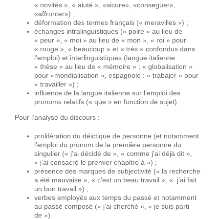
« novités », « aiuté », «sicure», «conseguer»,
«affronter») ;
déformation des termes français (« meravilles ») ;
échanges intralinguistiques (« poire » au lieu de
« peur », « moi » au lieu de « mon », « roi » pour
« rouge », « beaucoup » et « très » confondus dans
l’emploi) et interlinguistiques (langue italienne :
« thèse » au lieu de « mémoire » ; « globalisation »
pour «mondialisation », espagnole : « trabajer » pour
« travailler ») ;
influence de la langue italienne sur l’emploi des
pronoms relatifs (« que » en fonction de sujet).
Pour l’analyse du discours :
prolifération du déictique de personne (et notamment
l’emploi du pronom de la première personne du
singulier (« j’ai décidé de », « comme j’ai déjà dit »,
« j’ai consacré le premier chapitre à ») ;
présence des marques de subjectivité (« la recherche
a été mauvaise », « c’est un beau travail », « j’ai fait
un bon travail ») ;
verbes employés aux temps du passé et notamment
au passé composé (« j’ai cherché », « je suis parti
de »).