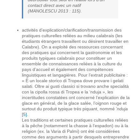
contact direct avec un natif
(MANOLESCU 2013 : 115).
activités d’explication/clarification/transmission des
pratiques culturelles reliées au milieu calabrais (les
étudiants étrangers travaillent ou désirent travailler en
Calabre). On a exploité des ressources concernant
des pratiques qui concernent la gastronomie et les
produits typiques calabrais pour constituer un
ensemble de connaissances reliées à la culture du
pays d’accueil et également des compétences
linguistiques et langagières. Pour l’extrait publicitaire :
« È un locale storico di Tropea dove provare i gelati
salati. Oltre ai gusti classici si trovano anche specialità
con la cipolla rossa di Tropea e la ‘nduja », les
incertitudes constatées ont concerné l’explication de la
glace en général, de la glace salée, l’oignon rouge et
surtout du produit typique très piquant, nommé
’nduja
[5]
.
Les traditions et certaines pratiques culturelles reliées
à la pêche (notamment la chasse à l’espadon) ou à la
religion (ex. la Varia di Palmi) ont été considérées
comme des arguments à partir desquels entreprendre