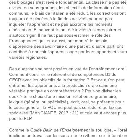
ces blocages s’est révélé fondamental. La classe n’a pas été
divisée en sous-groupes, les objectifs de la formation étant
communs, le biais de l’italien a été réduit, les corrections ont
toujours été placées à la fin des activités pour ne pas
inquiéter l’apprenant et ne pas accroître les moments
d’hésitation. Et souvent ils ont été invités à s’enregistrer et
s’autocorriger. Il ne faut pas sous-estimer le rôle des
Francophones qui, eux aussi, ont montré le besoin
d’apprendre des savoir-faire d’une part et, d’autre part, ont
contribué à enrichir l’apprentissage par leurs apports et leurs
variétés régionales.
Des questions se sont posées en vue de l’entraînement oral.
Comment concilier le référentiel de compétences B1 du
CECR avec les objectifs de la formation ? Est-ce qu’on peut
entraîner les apprenants à la production orale sans une
véritable pratique en compréhension ? Peut-on diviser les
deux ? Si le choix d’une mise en relief entre grammaire,
lexique (général ou spécialisé), écrit, oral, se présente pour
le cours général, le FOU ne peut pas se réduire au lexique
spécialisé (MANGIANTE, 2017 : 21) et cela vaut encore plus
pour le FLP.
Comme le
Guide Belin de l’Enseignement
le souligne, « l’oral
implique un travail sur les sons, sur le rythme, sur l’intonation