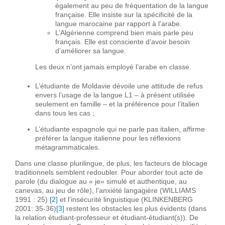
également au peu de fréquentation de la langue
française. Elle insiste sur la spécificité de la
langue marocaine par rapport à l’arabe.
L’Algérienne comprend bien mais parle peu
français. Elle est consciente d’avoir besoin
d’améliorer sa langue.
Les deux n’ont jamais employé l’arabe en classe.
L’étudiante de Moldavie dévoile une attitude de refus
envers l’usage de la langue L1 – à présent utilisée
seulement en famille – et la préférence pour l’italien
dans tous les cas ;
L’étudiante espagnole qui ne parle pas italien, affirme
préférer la langue italienne pour les réflexions
métagrammaticales.
Dans une classe plurilingue, de plus, les facteurs de blocage
traditionnels semblent redoubler. Pour aborder tout acte de
parole (du dialogue au « je» simulé et authentique, au
canevas, au jeu de rôle), l’anxiété langagière (WILLIAMS
1991 : 25)
[2]
et l’insécurité linguistique (KLINKENBERG
2001: 35-36)
[3]
restent les obstacles les plus évidents (dans
la relation étudiant-professeur et étudiant-étudiant(s)). De