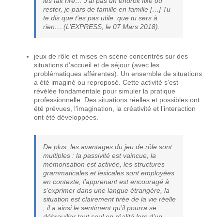
les fait rire… J’ai pas un endroit fixe où
rester, je pars de famille en famille […] Tu
te dis que t’es pas utile, que tu sers à
rien… (L’EXPRESS, le 07 Mars 2018).
jeux de rôle et mises en scène concentrés sur des
situations d’accueil et de séjour (avec les
problématiques afférentes). Un ensemble de situations
a été imaginé ou reproposé. Cette activité s’est
révélée fondamentale pour simuler la pratique
professionnelle. Des situations réelles et possibles ont
été prévues, l’imagination, la créativité et l’interaction
ont été développées.
De plus, les avantages du jeu de rôle sont
multiples : la passivité est vaincue, la
mémorisation est activée, les structures
grammaticales et lexicales sont employées
en contexte, l’apprenant est encouragé à
s’exprimer dans une langue étrangère, la
situation est clairement tirée de la vie réelle
; il a ainsi le sentiment qu’il pourra se
débrouiller tout seul en réalité lors d’un