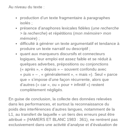
Au niveau du texte :
production d’un texte fragmentaire à paragraphes
isolés ;
présence d’anaphores lexicales fidèles (
une recherche
> la recherche
) et répétitions (
mon mémoire
>
mon
mémoire
) ;
difficulté à générer un texte argumentatif et tendance à
produire un texte narratif ou descriptif ;
quant aux marqueurs discursifs et connecteurs
logiques, leur emploi est assez faible et se réduit à
quelques adverbes, prépositions ou conjonctions
(« après », « depuis » – souvent confondu avec
« puis » – , « généralement », « mais »). Seul « parce
que » s’impose d’une façon récurrente, alors que
d’autres (« car », ou « pour + infinitif ») restent
complètement négligés.
En guise de conclusion, la collecte des données relevées
dans les performances, et surtout la reconnaissance du
poids des interférences d’autres langues, notamment de la
L1, au transfert de laquelle « un tiers des erreurs peut être
attribué » (HAMERS ET BLANC 1983 : 361), ne rentrent pas
exclusivement dans une activité d’analyse et d’évaluation de