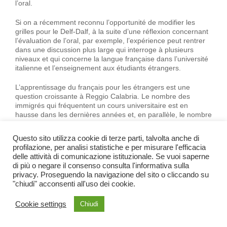
l’oral.
Si on a récemment reconnu l’opportunité de modifier les
grilles pour le Delf-Dalf, à la suite d’une réflexion concernant
l’évaluation de l’oral, par exemple, l’expérience peut rentrer
dans une discussion plus large qui interroge à plusieurs
niveaux et qui concerne la langue française dans l’université
italienne et l’enseignement aux étudiants étrangers.
L’apprentissage du français pour les étrangers est une
question croissante à Reggio Calabria. Le nombre des
immigrés qui fréquentent un cours universitaire est en
hausse dans les dernières années et, en parallèle, le nombre
de ceux qui insèrent le français dans leur curriculum. Or, au-
delà des raisons multiples de ce choix, il s’agit d’un parcours
Questo sito utilizza cookie di terze parti, talvolta anche di
universitaire qui encourage la formation en langues, mais
profilazione, per analisi statistiche e per misurare l'efficacia
pour laquelle 36 heures peuvent se révéler insuffisantes pour
delle attività di comunicazione istituzionale. Se vuoi saperne
couvrir les besoins et les composantes que prévoit un cours
di più o negare il consenso consulta l'informativa sulla
de langue. Une formation qui a suscité la curiosité et
privacy. Proseguendo la navigazione del sito o cliccando su
rencontré l’enthousiasme d’une part, mais qui met l’accent
"chiudi" acconsenti all'uso dei cookie.
sur les insuffisances des compétences discursives des
apprenants. De plus, le cours a montré la forte influence de
Cookie settings
Chiudi
l’italien, au détriment des autres langues maternelles, pour
des étudiants qui sont parfois bi- ou trilingues.