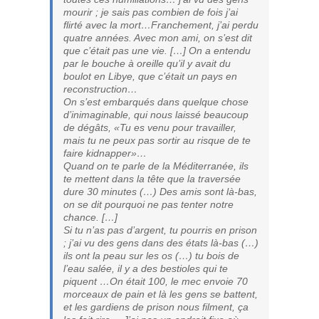
mourir ; je sais pas combien de fois j’ai
flirté avec la mort…Franchement, j’ai perdu
quatre années. Avec mon ami, on s’est dit
que c’était pas une vie. […] On a entendu
par le bouche à oreille qu’il y avait du
boulot en Libye, que c’était un pays en
reconstruction…
On s’est embarqués dans quelque chose
d’inimaginable, qui nous laissé beaucoup
de dégâts, «Tu es venu pour travailler,
mais tu ne peux pas sortir au risque de te
faire kidnapper»…
Quand on te parle de la Méditerranée, ils
te mettent dans la tête que la traversée
dure 30 minutes (…) Des amis sont là-bas,
on se dit pourquoi ne pas tenter notre
chance. […]
Si tu n’as pas d’argent, tu pourris en prison
; j’ai vu des gens dans des états là-bas (…)
ils ont la peau sur les os (…) tu bois de
l’eau salée, il y a des bestioles qui te
piquent …On était 100, le mec envoie 70
morceaux de pain et là les gens se battent,
et les gardiens de prison nous filment, ça