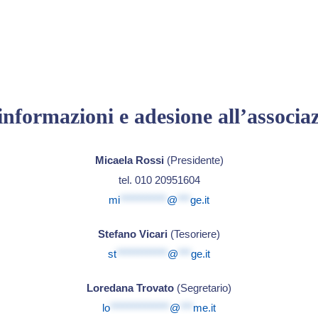
informazioni e adesione all’associa
Micaela Rossi
(Presidente)
tel. 010 20951604
mi
***********
@
***
ge.it
Stefano Vicari
(Tesoriere)
st
************
@
***
ge.it
Loredana Trovato
(Segretario)
lo
**************
@
***
me.it