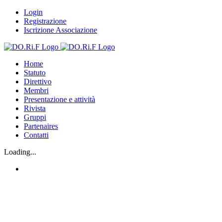
Salta
Login
al
Registrazione
contenuto
Iscrizione Associazione
Home
Statuto
Direttivo
Membri
Presentazione e attività
Rivista
Gruppi
Partenaires
Contatti
Loading...