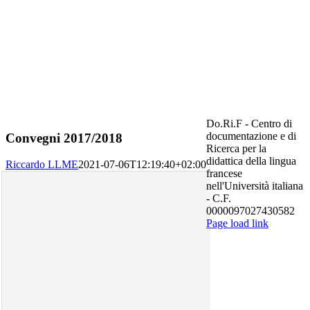
Do.Ri.F - Centro di
documentazione e di
Convegni 2017/2018
Ricerca per la
didattica della lingua
Riccardo LLME
2021-07-06T12:19:40+02:00
francese
nell'Università italiana
- C.F.
0000097027430582
Page load link
Torna
in
cima