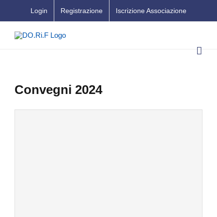
Salta
Login
Registrazione
Iscrizione Associazione
al
contenuto
Convegni 2024