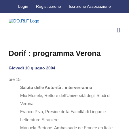
Salta
Login
Registrazione
Iscrizione Associazione
al
contenuto
Dorif : programma Verona
Giovedì 10 giugno 2004
ore 15
Saluto delle Autorità : interverranno
Elio Mosele, Rettore dell’Università degli Studi di
Verona
Franco Piva, Preside della Facoltà di Lingue e
Letterature Straniere
Manuela Bertone, Ambassade de France en Italie,