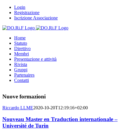
Salta
Login
al
Registrazione
contenuto
Iscrizione Associazione
Home
Statuto
Direttivo
Membri
Presentazione e attività
Rivista
Gruppi
Partenaires
Contatti
Nuove formazioni
Riccardo LLME
2020-10-20T12:19:16+02:00
Nouveau Master en Traduction internationale –
Université de Turin