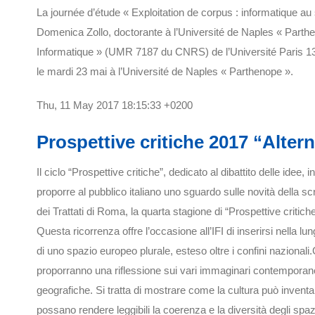
La journée d’étude « Exploitation de corpus : informatique 
Domenica Zollo, doctorante à l’Université de Naples « Parthen
Informatique » (UMR 7187 du CNRS) de l’Université Paris 13 e
le mardi 23 mai à l’Université de Naples « Parthenope ».
Thu, 11 May 2017 18:15:33 +0200
Prospettive critiche 2017 “Alter
Il ciclo “Prospettive critiche”, dedicato al dibattito delle idee, 
proporre al pubblico italiano uno sguardo sulle novità della scr
dei Trattati di Roma, la quarta stagione di “Prospettive critich
Questa ricorrenza offre l’occasione all’IFI di inserirsi nella lun
di uno spazio europeo plurale, esteso oltre i confini nazionali.G
proporranno una riflessione sui vari immaginari contemporanei de
geografiche. Si tratta di mostrare come la cultura può inventa
possano rendere leggibili la coerenza e la diversità degli spa