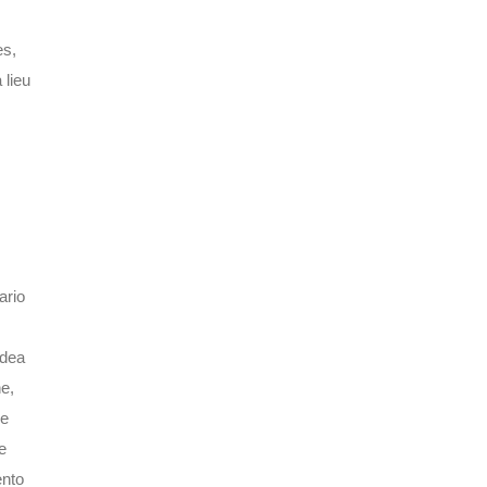
es,
 lieu
ario
idea
ne,
re
e
ento