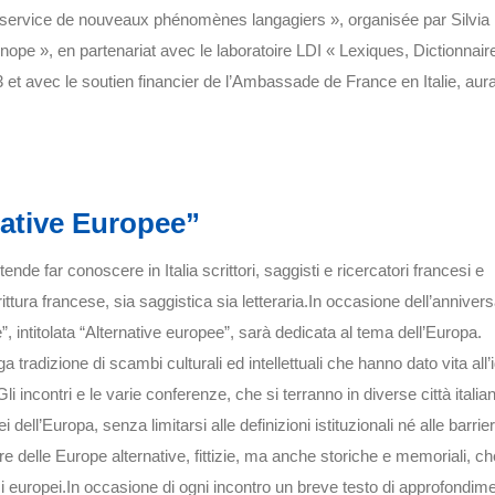
au service de nouveaux phénomènes langagiers », organisée par Silvia
ope », en partenariat avec le laboratoire LDI « Lexiques, Dictionnair
t avec le soutien financier de l’Ambassade de France en Italie, aura
native Europee”
intende far conoscere in Italia scrittori, saggisti e ricercatori francesi e
ittura francese, sia saggistica sia letteraria.In occasione dell’annivers
e”, intitolata “Alternative europee”, sarà dedicata al tema dell’Europa.
ga tradizione di scambi culturali ed intellettuali che hanno dato vita all’
li incontri e le varie conferenze, che si terranno in diverse città italia
ll’Europa, senza limitarsi alle definizioni istituzionali né alle barrie
re delle Europe alternative, fittizie, ma anche storiche e memoriali, ch
zi europei.In occasione di ogni incontro un breve testo di approfondim