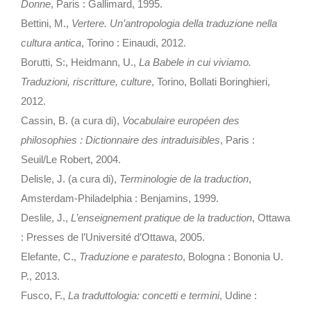
Donne
, Paris : Gallimard, 1995.
Bettini, M.,
Vertere. Un’antropologia della traduzione nella
cultura antica
, Torino : Einaudi, 2012.
Borutti, S:, Heidmann, U.,
La Babele in cui viviamo.
Traduzioni, riscritture, culture
, Torino, Bollati Boringhieri,
2012.
Cassin, B. (a cura di),
Vocabulaire européen des
philosophies : Dictionnaire des intraduisibles
, Paris :
Seuil/Le Robert, 2004.
Delisle, J. (a cura di),
Terminologie de la traduction
,
Amsterdam-Philadelphia : Benjamins, 1999.
Deslile, J.,
L’enseignement pratique de la traduction
, Ottawa
: Presses de l’Université d’Ottawa, 2005.
Elefante, C.,
Traduzione e paratesto
, Bologna : Bononia U.
P., 2013.
Fusco, F.,
La traduttologia: concetti e termini
, Udine :