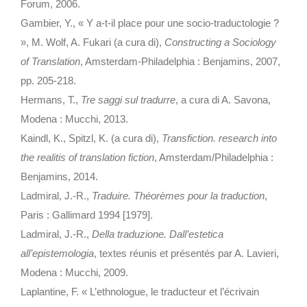
Forum, 2006.
Gambier, Y., « Y a-t-il place pour une socio-traductologie ?
», M. Wolf, A. Fukari (a cura di),
Constructing a Sociology
of Translation
, Amsterdam-Philadelphia : Benjamins, 2007,
pp. 205-218.
Hermans, T.,
Tre saggi sul tradurre
, a cura di A. Savona,
Modena : Mucchi, 2013.
Kaindl, K., Spitzl, K. (a cura di),
Transfiction. research into
the realitis of translation fiction
, Amsterdam/Philadelphia :
Benjamins, 2014.
Ladmiral, J.-R.,
Traduire. Théorèmes pour la traduction
,
Paris : Gallimard 1994 [1979].
Ladmiral, J.-R.,
Della traduzione. Dall’estetica
all’epistemologia
, textes réunis et présentés par A. Lavieri,
Modena : Mucchi, 2009.
Laplantine, F. « L’ethnologue, le traducteur et l’écrivain