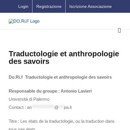
Salta
Login
Registrazione
Iscrizione Associazione
al
contenuto
Traductologie et anthropologie
des savoirs
Do.Ri.f Traductologie et anthropologie des savoirs
Responsable du groupe : Antonio Lavieri
Università di Palermo
Contact :
an
*************
@
***
pa.it
Titre : Les états de la traductologie, ou la traduction dans
tous ses états