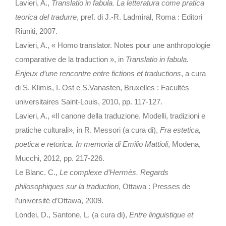
Lavieri, A.,
Translatio in fabula. La letteratura come pratica
teorica del tradurre
, pref. di J.-R. Ladmiral, Roma : Editori
Riuniti, 2007.
Lavieri, A., « Homo translator. Notes pour une anthropologie
comparative de la traduction », in
Translatio in fabula.
Enjeux d’une rencontre entre fictions et traductions
, a cura
di S. Klimis, I. Ost e S.Vanasten, Bruxelles : Facultés
universitaires Saint-Louis, 2010, pp. 117-127.
Lavieri, A., «Il canone della traduzione. Modelli, tradizioni e
pratiche culturali», in R. Messori (a cura di),
Fra estetica,
poetica e retorica. In memoria di Emilio Mattioli
, Modena,
Mucchi, 2012, pp. 217-226.
Le Blanc. C.,
Le complexe d’Hermès. Regards
philosophiques sur la traduction
, Ottawa : Presses de
l’université d’Ottawa, 2009.
Londei, D., Santone, L. (a cura di),
Entre linguistique et