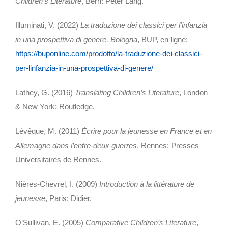
Children’s Literature
, Bern: Peter Lang.
Illuminati, V. (2022)
La traduzione dei classici per l’infanzia
in una prospettiva di genere, Bologna
, BUP, en ligne:
https://buponline.com/prodotto/la-traduzione-dei-classici-
per-linfanzia-in-una-prospettiva-di-genere/
Lathey, G. (2016)
Translating Children’s Literature
, London
& New York: Routledge.
Lévêque, M. (2011)
Écrire pour la jeunesse en France et en
Allemagne dans l’entre-deux guerres
, Rennes: Presses
Universitaires de Rennes.
Nières-Chevrel, I. (2009)
Introduction à la littérature de
jeunesse
, Paris: Didier.
O’Sullivan, E. (2005)
Comparative Children’s Literature
,