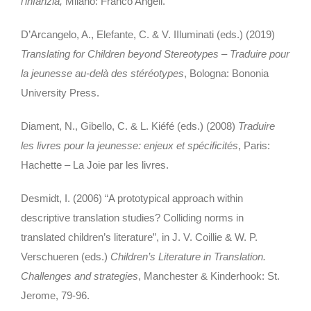
l’infanzia,
Milano: Franco Angeli.
D’Arcangelo, A., Elefante, C. & V. IIluminati (eds.) (2019)
Translating for Children beyond Stereotypes – Traduire pour
la jeunesse au-delà des stéréotypes
, Bologna: Bononia
University Press.
Diament, N., Gibello, C. & L. Kiéfé (eds.) (2008)
Traduire
les livres pour la jeunesse: enjeux et spécificités
, Paris:
Hachette – La Joie par les livres.
Desmidt, I. (2006) “A prototypical approach within
descriptive translation studies? Colliding norms in
translated children’s literature”, in J. V. Coillie & W. P.
Verschueren (eds.)
Children’s Literature in Translation.
Challenges and strategies
, Manchester & Kinderhook: St.
Jerome, 79-96.