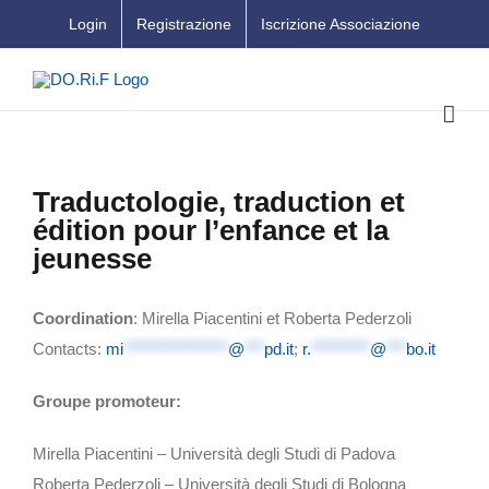
Salta
Login
Registrazione
Iscrizione Associazione
al
contenuto
Traductologie, traduction et
édition pour l’enfance et la
jeunesse
Coordination
: Mirella Piacentini et Roberta Pederzoli
Contacts:
mi
****************
@
***
pd.it
;
r.
*********
@
***
bo.it
Groupe promoteur:
Mirella Piacentini – Università degli Studi di Padova
Roberta Pederzoli – Università degli Studi di Bologna