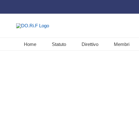
Salta
al
contenuto
Home
Statuto
Direttivo
Membri
Riccardo L
Contattatemi per ulteriori