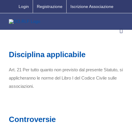
Salta
Login
Registrazione
Iscrizione Associazione
al
contenuto
Disciplina applicabile
Art. 21 Per tutto quanto non previsto dal presente Statuto, si
applicheranno le norme del Libro I del Codice Civile sulle
associazioni.
Controversie